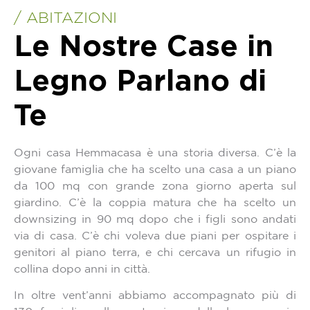
/ ABITAZIONI
Le Nostre Case in
Legno Parlano di
Te
Ogni casa Hemmacasa è una storia diversa. C’è la
giovane famiglia che ha scelto una casa a un piano
da 100 mq con grande zona giorno aperta sul
giardino. C’è la coppia matura che ha scelto un
downsizing in 90 mq dopo che i figli sono andati
via di casa. C’è chi voleva due piani
per ospitare i
genitori al piano terra, e chi cercava un rifugio in
collina dopo anni in città.
In oltre vent’anni abbiamo accompagnato più di