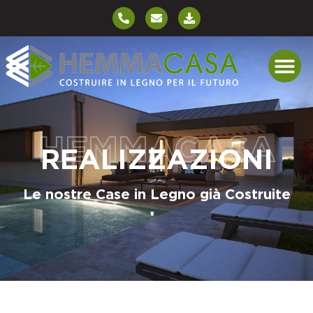
HEMMACASA
REALIZZAZIONI
Le nostre Case in Legno già Costruite